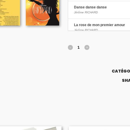
Danse danse danse
Jérôme RICHARD
La rose de mon premier amour
Jérôme RICHARD
La tarentelle médiévale
Jérôme RICHARD
Maria La portugaise
Jérôme RICHARD
CATÉGOR
Mambo de Cuba
SHA
Jérôme RICHARD
Le cowboy joue de l'accordéon
Jérôme RICHARD
La belle colombienne
Jérôme RICHARD