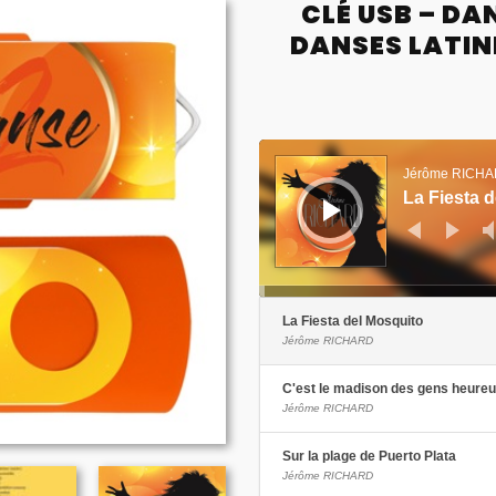
CLÉ USB – DA
DANSES LATINE
Jérôme RICH
La Fiesta 
La Fiesta del Mosquito
Jérôme RICHARD
C'est le madison des gens heure
Jérôme RICHARD
Sur la plage de Puerto Plata
Jérôme RICHARD