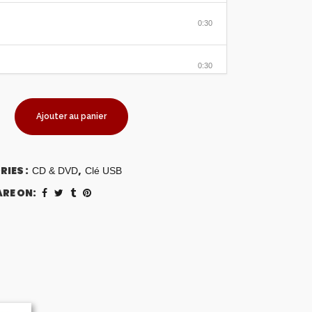
0:30
0:30
0:30
Ajouter au panier
0:30
IES :
,
CD & DVD
Clé USB
RE ON:
0:30
0:30
0:30