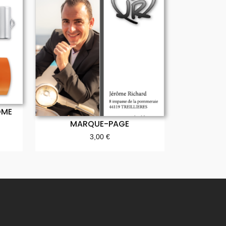
on
0:30
0:30
0:30
ÔME
0:30
MARQUE-PAGE
3,00
€
0:30
0:30
0:30