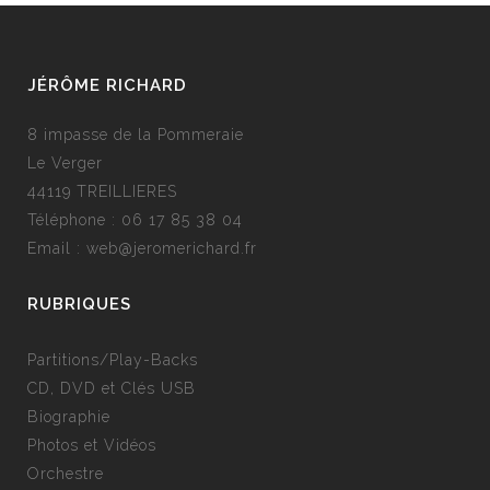
JÉRÔME RICHARD
8 impasse de la Pommeraie
Le Verger
44119 TREILLIERES
Téléphone :
06 17 85 38 04
Email :
web@jeromerichard.fr
RUBRIQUES
Partitions/Play-Backs
CD, DVD et Clés USB
Biographie
Photos et Vidéos
Orchestre